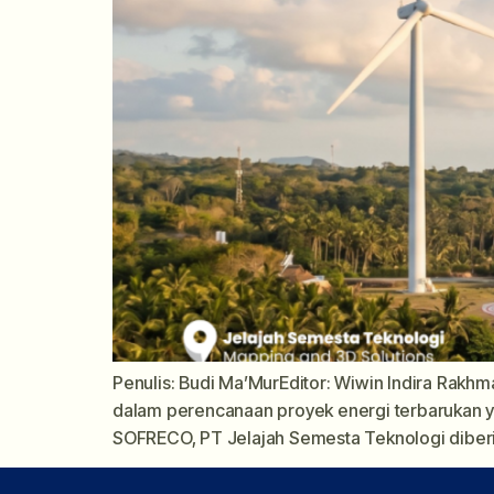
Penulis: Budi Ma’MurEditor: Wiwin Indira Rakhm
dalam perencanaan proyek energi terbarukan yan
SOFRECO, PT Jelajah Semesta Teknologi diberik