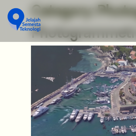
Category:
Phot
Photogrammetry