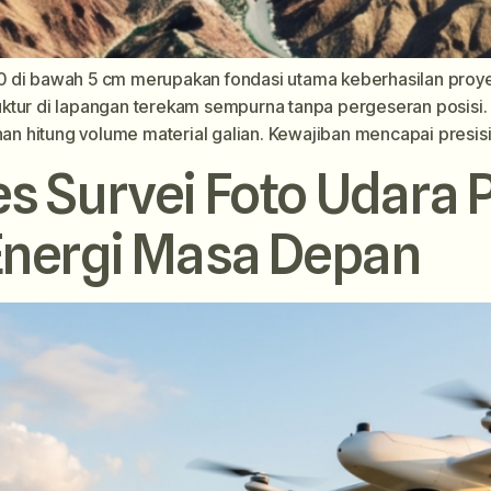
 di bawah 5 cm merupakan fondasi utama keberhasilan proyek
truktur di lapangan terekam sempurna tanpa pergeseran posisi.
hitung volume material galian. Kewajiban mencapai presisi ti
s Survei Foto Udara P
Energi Masa Depan