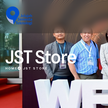
JST Store
HOME
JST STORE