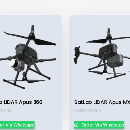
b LiDAR Apus 360
SatLab LiDAR Apus M
00.000
Rp
900.000.000
er Via Whatsapp
Order Via Whatsapp