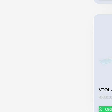
VTOL 
Rp
850.0
Ord