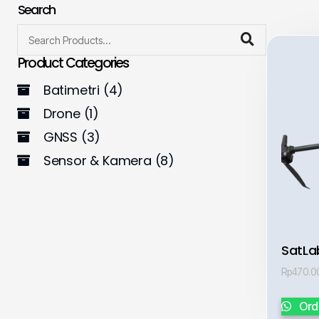
Search
Product Categories
Batimetri
(4)
Drone
(1)
GNSS
(3)
Sensor & Kamera
(8)
SatLa
Rp
470.0
Ord